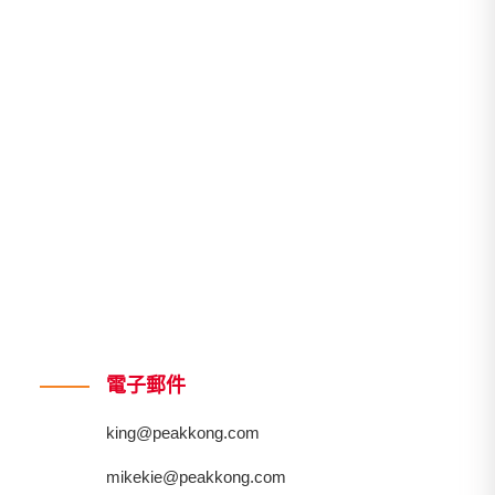
電子郵件
king@peakkong.com
mikekie@peakkong.com