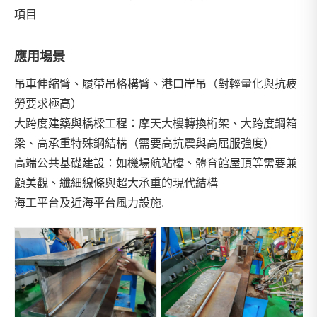
項目
應用場景
吊車伸縮臂、履帶吊格構臂、港口岸吊（對輕量化與抗疲
勞要求極高）
大跨度建築與橋樑工程：摩天大樓轉換桁架、大跨度鋼箱
梁、高承重特殊鋼結構（需要高抗震與高屈服強度）
高端公共基礎建設：如機場航站樓、體育館屋頂等需要兼
顧美觀、纖細線條與超大承重的現代結構
海工平台及近海平台風力設施.