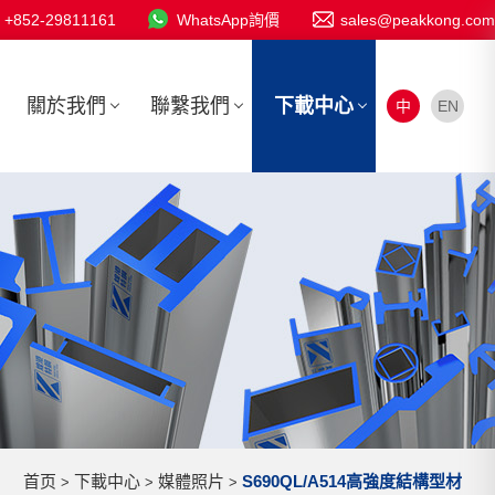
+852-29811161
WhatsApp詢價
sales@peakkong.com
關於我們
聯繫我們
下載中心
中
EN
首页
下載中心
媒體照片
S690QL/A514高強度結構型材
>
>
>