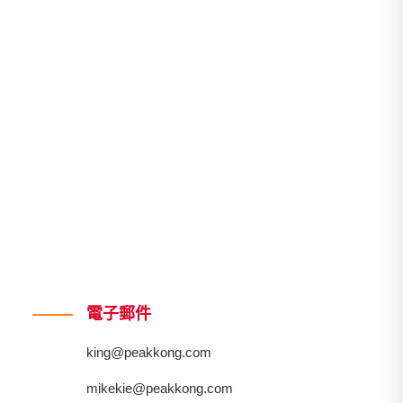
電子郵件
king@peakkong.com
mikekie@peakkong.com