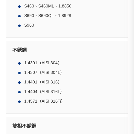
S460、S460ML、1.8850
S690、S690QL、1.8928
S960
不銹鋼
1.4301（AISI 304）
1.4307（AISI 304L）
1.4401（AISI 316）
1.4404（AISI 316L）
1.4571（AISI 316Ti）
雙相不銹鋼