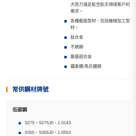
大努力滿足航空航天領域客户的
需求。
各種截面型材，包括機械加工型
材。
鈦合金
不銹鋼
鎳基超合金
鐵素體/馬氏體鋼
常供鋼材牌號
低碳鋼
S275、S275J0、1.0143
S355、S355J0、1.0553