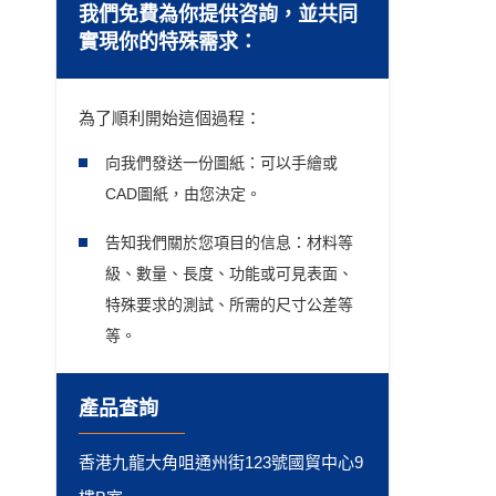
我們免費為你提供咨詢，並共同
實現你的特殊需求：
為了順利開始這個過程：
向我們發送一份圖紙：可以手繪或
CAD圖紙，由您決定。
告知我們關於您項目的信息：材料等
級、數量、長度、功能或可見表面、
特殊要求的測試、所需的尺寸公差等
等。
產品查詢
香港九龍大角咀通州街123號國貿中心9