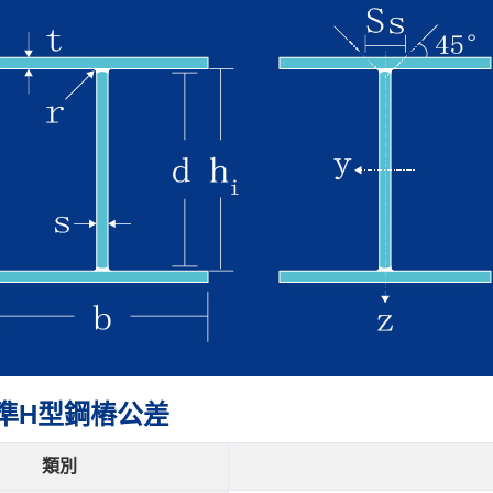
準H型鋼樁公差
類別