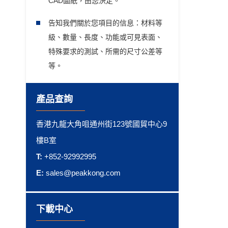
CAD圖紙，由您決定。
告知我們關於您項目的信息：材料等
級、數量、長度、功能或可見表面、
特殊要求的測試、所需的尺寸公差等
等。
產品查詢
香港九龍大角咀通州街123號國貿中心9
樓B室
T:
+852-92992995
E:
sales@peakkong.com
下載中心