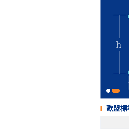
1
2
歐盟標