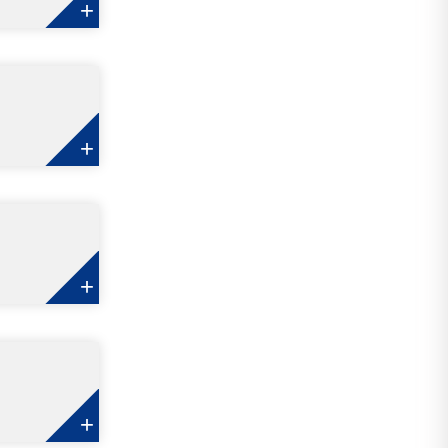
+
+
+
+