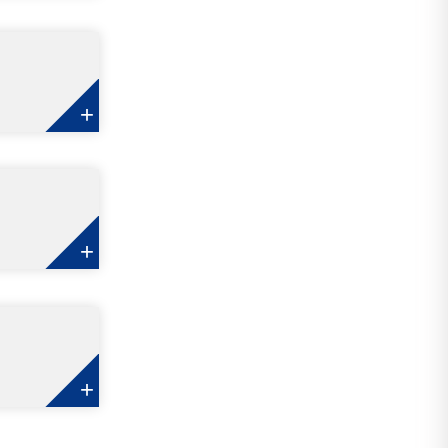
+
+
+