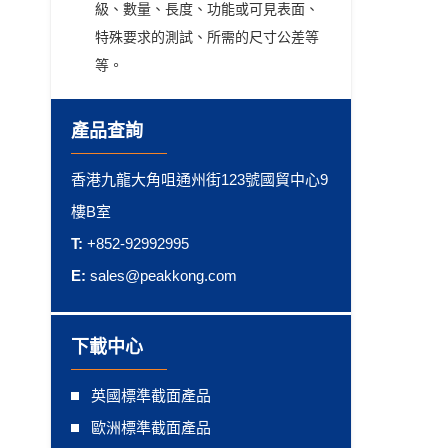
級、數量、長度、功能或可見表面、
特殊要求的測試、所需的尺寸公差等
等。
產品查詢
香港九龍大角咀通州街123號國貿中心9
樓B室
T:
+852-92992995
E:
sales@peakkong.com
下載中心
英國標準截面產品
歐洲標準截面產品