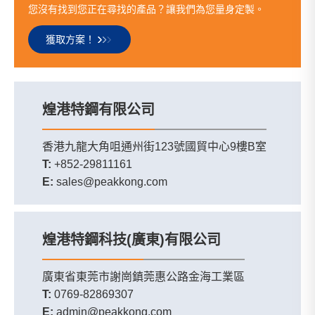
您沒有找到您正在尋找的產品？讓我們為您量身定製。
獲取方案！
煌港特鋼有限公司
香港九龍大角咀通州街123號國貿中心9樓B室
T:
+852-29811161
E:
sales@peakkong.com
煌港特鋼科技(廣東)有限公司
廣東省東莞市謝崗鎮莞惠公路金海工業區
T:
0769-82869307
E:
admin@peakkong.com