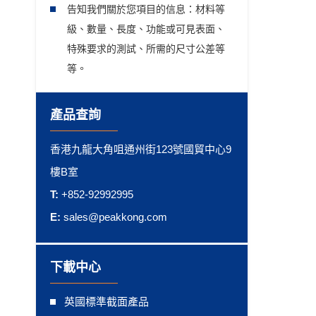
告知我們關於您項目的信息：材料等
級、數量、長度、功能或可見表面、
特殊要求的測試、所需的尺寸公差等
等。
產品查詢
香港九龍大角咀通州街123號國貿中心9
樓B室
T:
+852-92992995
E:
sales@peakkong.com
下載中心
英國標準截面產品