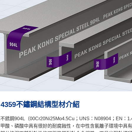
/1.4359不鏽鋼結構型材介紹
銹鋼904L（00Cr20Ni25Mo4.5Cu；UNS：N08904；
、甲酸、磷酸中具有很好的耐腐蝕性，在中性含氯離子環境中具