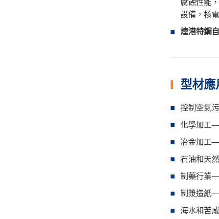
腐蝕性能
設備，核
煌港特鋼自
型材應
控制空氣
化學加工
冶金加工
石油和天
制藥行業
制漿造紙
海水和苦