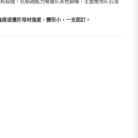
斑和裂縫，抗點蝕能力略優於其他鋼種，主要應用於石油
強度或優於母材強度，變形小，一支起訂。