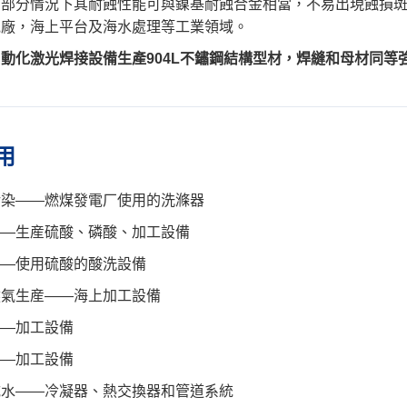
，部分情況下其耐蝕性能可與鎳基耐蝕合金相當，不易出現蝕損
電廠，海上平台及海水處理等工業領域。
動化激光焊接設備生產904L不鏽鋼結構型材，焊縫和母材同等
用
污染——燃煤發電厂使用的洗滌器
——生産硫酸、磷酸、加工設備
——使用硫酸的酸洗設備
然氣生産——海上加工設備
——加工設備
——加工設備
咸水——冷凝器、熱交換器和管道系統