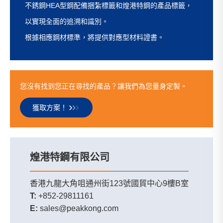
不銹鋼HEA型鋼配備捆紮標籤和煌港特鋼的產品標籤，
以實現全面的追溯和識別。
根據相應鋼材標準，將提供對應型材料證書。
您沒有找到您正在尋找的產品？讓我們為您量身定製。
獲取方案！
煌港特鋼有限公司
香港九龍大角咀通州街123號國貿中心9樓B室
T:
+852-29811161
E:
sales@peakkong.com