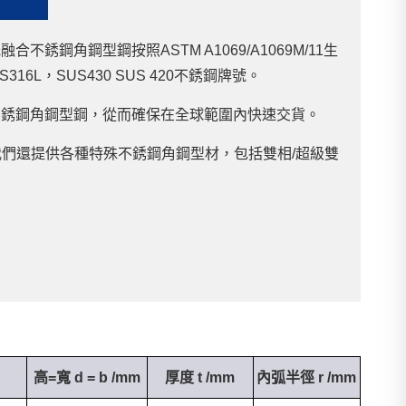
角鋼型鋼按照ASTM A1069/A1069M/11生
S316L，SUS430 SUS 420不銹鋼牌號。
不銹鋼角鋼型鋼，從而確保在全球範圍內快速交貨。
我們還提供各種特殊不銹鋼角鋼型材，包括雙相/超級雙
高=寬 d = b /mm
厚度 t /mm
內弧半徑 r /mm