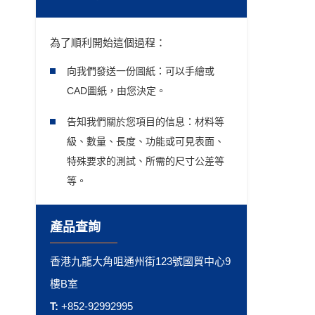
為了順利開始這個過程：
向我們發送一份圖紙：可以手繪或
CAD圖紙，由您決定。
告知我們關於您項目的信息：材料等
級、數量、長度、功能或可見表面、
特殊要求的測試、所需的尺寸公差等
等。
產品查詢
香港九龍大角咀通州街123號國貿中心9
樓B室
T:
+852-92992995