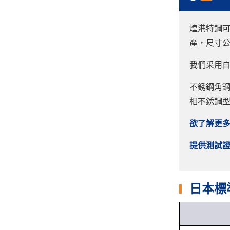
煌港特鋼可
產，尺寸公差和
我們采用
不銹鋼角鋼
相不銹鋼
欲了解更
提供測試證
日本標