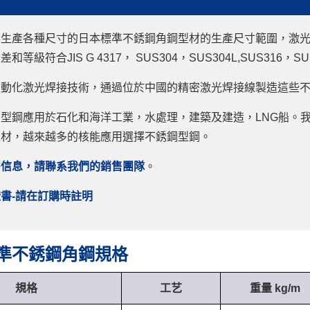
生產各種尺寸的日本標準不銹鋼角鋼型材的生產尺寸範圍，激光融合不銹鋼
等級符合JIS G 4317， SUS304，SUS304L,SUS316，SU
自動化激光焊接技術，通過位於中國的精密激光焊接線製造這些
型鋼應用於石化和海洋工業，水處理，建築及建造，LNG船。
型材，越來越多的核能應用選擇不銹鋼型鋼。
多信息，請聯系我們的銷售團隊
。
書-請在訂購時註明
準不銹鋼角鋼規格
規格
工艺
重量 kg/m