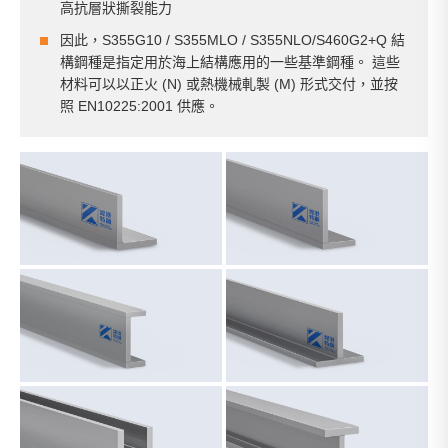
高抗層狀撕裂能力
因此，S355G10 / S355MLO / S355NLO/S460G2+Q 結
構鋼種是指定用於海上結構應用的一些基準鋼種。 這些
材料可以以正火 (N) 或熱機械軋製 (M) 形式交付，並按
照 EN10225:2001 供應。