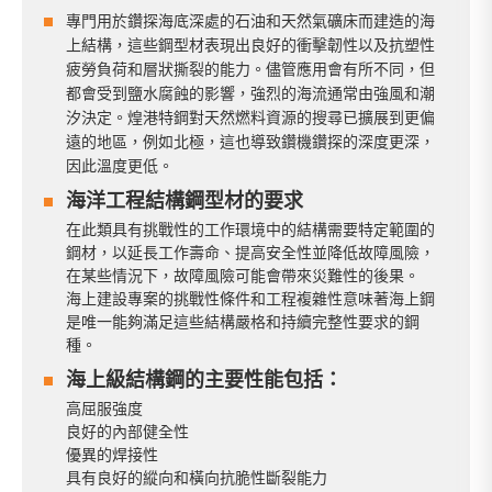
專門用於鑽探海底深處的石油和天然氣礦床而建造的海
上結構，這些鋼型材表現出良好的衝擊韌性以及抗塑性
疲勞負荷和層狀撕裂的能力。儘管應用會有所不同，但
都會受到鹽水腐蝕的影響，強烈的海流通常由強風和潮
汐決定。煌港特鋼對天然燃料資源的搜尋已擴展到更偏
遠的地區，例如北極，這也導致鑽機鑽探的深度更深，
因此溫度更低。
海洋工程結構鋼型材的要求
在此類具有挑戰性的工作環境中的結構需要特定範圍的
鋼材，以延長工作壽命、提高安全性並降低故障風險，
在某些情況下，故障風險可能會帶來災難性的後果。
海上建設專案的挑戰性條件和工程複雜性意味著海上鋼
是唯一能夠滿足這些結構嚴格和持續完整性要求的鋼
種。
海上級結構鋼的主要性能包括：
高屈服強度
良好的內部健全性
優異的焊接性
具有良好的縱向和橫向抗脆性斷裂能力