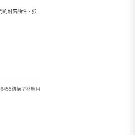
它們的耐腐蝕性、強
N06455結構型材應用