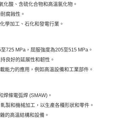
括氧化酸、含硫化合物和高溫氯化物。
的耐腐蝕性。
例如化學加工、石化和發電行業。
25 MPa，屈服強度為205至515 MPa。
保持良好的延展性和韌性。
和承載能力的應用，例如高溫設備和工業部件。
和焊條電弧焊 (SMAW)。
、軋製和機械加工，以生產各種形狀和零件。
複雜的高溫結構和設備。