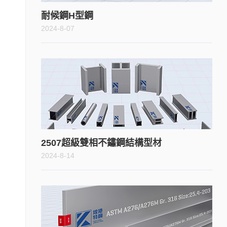
耐候鋼H型鋼
2024-8-07
2507超級雙相不鏽鋼結構型材
2024-8-14