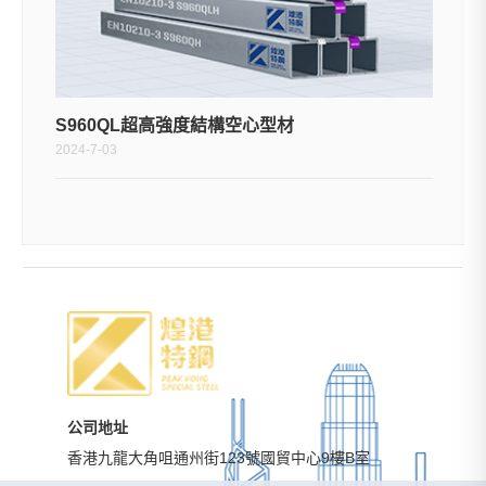
S960QL超高強度結構空心型材
2024-7-03
公司地址
香港九龍大角咀通州街123號國貿中心9樓B室