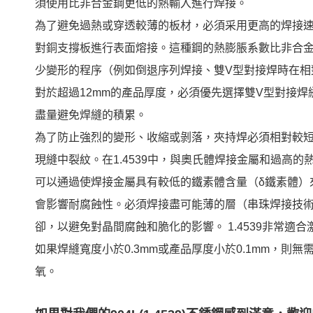
須使用比非合金鋼更低的熱輸入進行焊接。
為了避免過熱或穿透較薄的板材，必須采用更高的焊接
對銅支撐板進行表面熔接。這種鋼的熱膨脹系數比非合金鋼
少變形的程序（例如倒退序列焊接、雙V型對接焊時在相
對於超過12mm的產品厚度，必須優先選擇雙V型對接焊縫，
盡量避免焊縫的積累。
為了防止強烈的變形、收縮或剝落，夾持焊必須相對較
現縫中裂紋。在1.4539中，與奧氏體焊接金屬和過高
可以通過使焊接金屬具有較低的鐵素體含量（δ鐵素體）
會影響耐腐蝕性。必須焊接盡可能薄的層（串珠焊接技
卻，以避免對晶間腐蝕和脆化的影響。 1.4539非常適合
如果焊縫寬度小於0.3mm或產品厚度小於0.1mm，
氧。