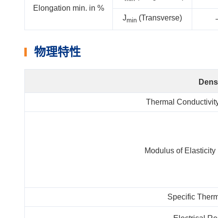
Elongation min. in %
J
(Transverse)
min
物理特性
Densi
Thermal Conductivit
Modulus of Elasticit
Specific Therm