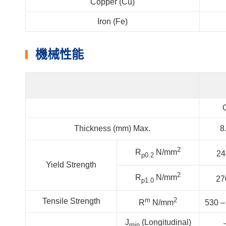
Copper (Cu)
Iron (Fe)
機械性能
Thickness (mm) Max.
8
2
R
N/mm
24
p0.2
Yield Strength
2
R
N/mm
27
p1.0
m
2
Tensile Strength
R
N/mm
530 –
J
(Longitudinal)
min