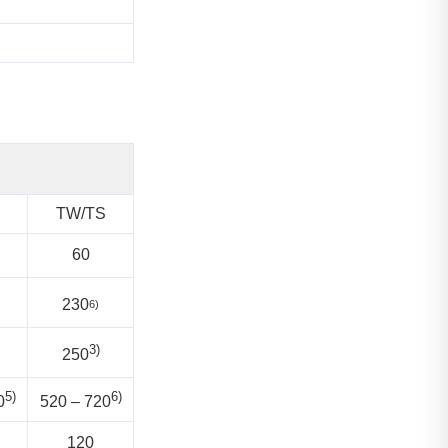
TW/TS
60
230
6)
3)
250
5)
6)
0
520 – 720
120