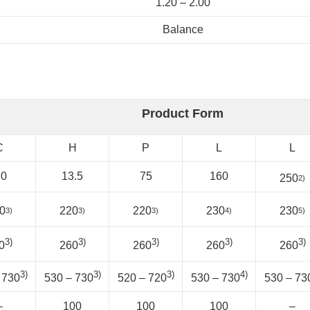
1.20 – 2.00
Balance
Product Form
C
H
P
L
L
.0
13.5
75
160
250
2)
0
220
220
230
230
3)
3)
3)
4)
5)
3)
3)
3)
3)
3)
0
260
260
260
260
3)
3)
3)
4)
 730
530 – 730
520 – 720
530 – 730
530 – 73
–
100
100
100
–