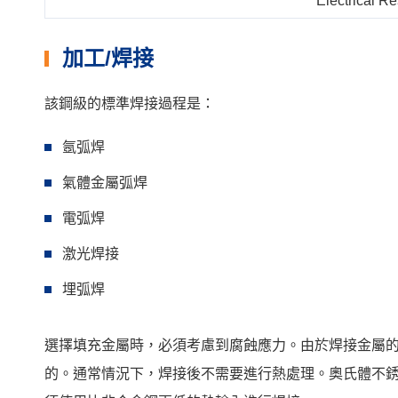
Electrical Re
加工/焊接
該鋼級的標準焊接過程是：
氬弧焊
氣體金屬弧焊
電弧焊
激光焊接
埋弧焊
選擇填充金屬時，必須考慮到腐蝕應力。由於焊接金屬
的。通常情況下，焊接後不需要進行熱處理。奧氏體不銹