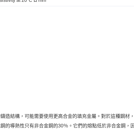
sistivity at 20°C Ω mm
的鑄造結構，可能需要使用更高合金的填充金屬。對於這種鋼材
鋼的導熱性只有非合金鋼的30％。它們的熔點低於非合金鋼，