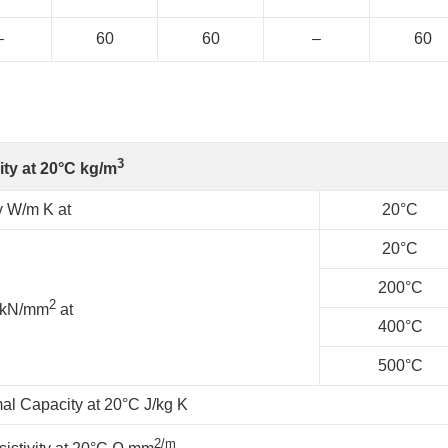
–
60
60
–
60
3
ty at 20°C kg/m
y W/m K at
20°C
20°C
200°C
2
y kN/mm
at
400°C
500°C
al Capacity at 20°C J/kg K
2/m