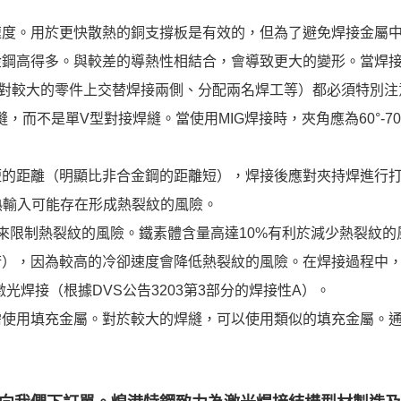
速度。用於更快散熱的銅支撐板是有效的，但為了避免焊接金屬
高得多。與較差的導熱性相結合，會導致更大的變形。當焊接1.
對較大的零件上交替焊接兩側、分配兩名焊工等）都必須特別注
而不是單V型對接焊縫。當使用MIG焊接時，夾角應為60°-70°
短的距離（明顯比非合金鋼的距離短），焊接後應對夾持焊進行
的熱輸入可能存在形成熱裂紋的風險。
來限制熱裂紋的風險。鐵素體含量高達10%有利於減少熱裂紋的
術），因為較高的冷卻速度會降低熱裂紋的風險。在焊接過程中
激光焊接（根據DVS公告3203第3部分的焊接性A）。
則無需使用填充金屬。對於較大的焊縫，可以使用類似的填充金屬。