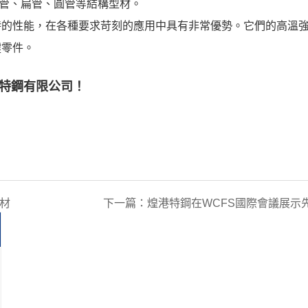
管、扁管、圓管等結構型材。
材由於其獨特的性能，在各種要求苛刻的應用中具有非常優勢。它們的高
鍵零件。
特鋼有限公司
！
型材
下一篇：
煌港特鋼在WCFS國際會議展示