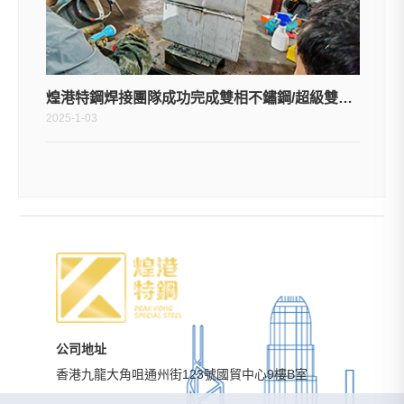
煌港特鋼焊接團隊成功完成雙相不鏽鋼/超級雙相不鏽鋼2205/2507焊接工藝考試
2025-1-03
公司地址
香港九龍大角咀通州街123號國貿中心9樓B室