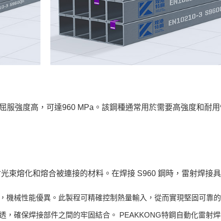
特點是屈服強度高，可達960 MPa。該鋼種通常用於需要高強度和
束熔化和熔合被連接的材料。在焊接 S960 鋼時，雷射焊接
小，機械性能優異。此製程可精確控制熱量輸入，從而實現堅固可靠
穿透，確保焊接部件之間的牢固結合。 PEAKKONG特鋼自動化雷射