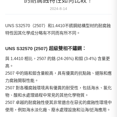
的耐腐蝕特性如何比較？
2024-8-14
UNS S32570（2507）和1.4410不銹鋼結構型材的耐腐蝕
特性因其化學成分略有不同而有所不同。
UNS S32570 (2507) 超級雙相不鏽鋼：
與 1.4410 相比，2507 的鉻 (24-26%) 和鉬 (3-4%) 含量更
高。
2507 中的鉻和鉬含量較高，具有優異的抗點蝕、縫隙和應
力腐蝕開裂性能。
2507 對各種腐蝕環境具有優異的耐受性，包括海水、氯化
物、酸和水處理過程中常見的其他化學物質。
2507 卓越的耐腐蝕性使其非常適合在惡劣的腐蝕性環境中
使用，例如海水淡化廠、廢水處理設施和沿海/近海應用。