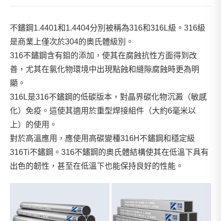
不鏽鋼1.4401和1.4404分別被稱為316和316L級。316級
是商業上僅次於304的奧氏體級別。
316不鏽鋼含有鉬的添加，使其在腐蝕抗性方面得到改
善，尤其在氯化物環境中出現點蝕和縫隙腐蝕時更為明
顯。
316L是316不鏽鋼的低碳版本，對晶界碳化物沉澱（敏感
化）免疫。這使其適用於重型焊接組件（大約6毫米以
上）的使用。
對於高溫應用，應使用高碳變種316H不鏽鋼和穩定級
316Ti不鏽鋼。316不鏽鋼的奧氏體結構使其在低溫下具有
出色的韌性，甚至在低溫下也能保持良好的性能。