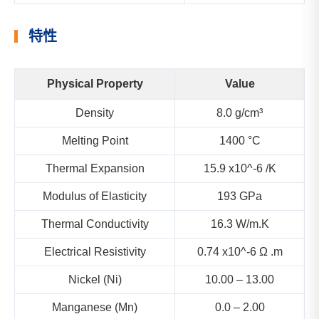
特性
Physical Property
Value
Density
8.0 g/cm³
Melting Point
1400 °C
Thermal Expansion
15.9 x10^-6 /K
Modulus of Elasticity
193 GPa
Thermal Conductivity
16.3 W/m.K
Electrical Resistivity
0.74 x10^-6 Ω .m
Nickel (Ni)
10.00 – 13.00
Manganese (Mn)
0.0 – 2.00