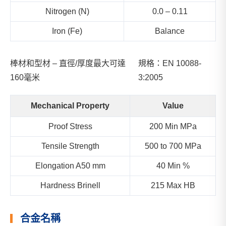
Nitrogen (N)
0.0 – 0.11
Iron (Fe)
Balance
棒材和型材 – 直徑/厚度最大可達
規格：EN 10088-
160毫米
3:2005
Mechanical Property
Value
Proof Stress
200 Min MPa
Tensile Strength
500 to 700 MPa
Elongation A50 mm
40 Min %
Hardness Brinell
215 Max HB
合金名稱