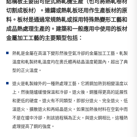
結構板主要由可逆式熱軋機生產（也可將熱軋卷材
切割成板材）。連鑄或熱軋板坯用作生產板材的原
料。板材是通過常規熱軋或採用特殊熱變形工藝和
成品熱處理生產的。建築和一般應用中使用的板材
金屬加工工藝的主要類型包括：
熱軋是金屬在高溫下變形然後空氣冷卻的金屬加工工藝。軋製
溫度和軋製終軋溫度均在奧氏體再結晶溫度範圍內，超出了典
型的正火溫度。
退火是軋製線外的一種熱處理工藝，它將鋼加熱到相變溫度以
上，然後隨爐緩慢保溫和冷卻。退火後，鋼獲得更高的延展性
和更低的硬度。退火有不同類型，即部分退火、完全退火、低
溫退火、擴散退火和再結晶退火。如果加熱後材料在空氣中而
不是在爐中冷卻，則該過程稱為正火。與退火鋼相比，這種熱
處理提高了鋼的強度。