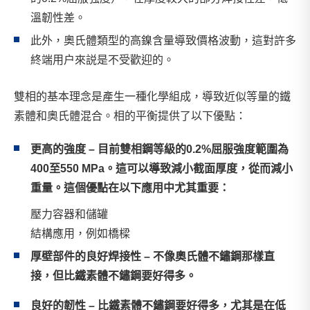
溫韌性差。
此外，奧氏體類型的高鎳含量導致價格波動，這對許多
終端用户來説是不受歡迎的。
雙相的基本理念是產生一種化學組成，導致近似等量的鐵
素體和奧氏體混合。相的平衡提供了以下優點：
更高的強度 – 目前雙相鋼等級的0.2%屈服強度範圍為
400至550 MPa。這可以導致減小截面厚度，從而減小
重量。這個優點在以下應用中尤其重要：
壓力容器和儲罐
結構應用，例如橋樑
厚壁部件的良好焊接性 – 不像奧氏體不鏽鋼那樣直
接，但比鐵素體不鏽鋼要好得多。
良好的韌性 – 比鐵素體不鏽鋼要好得多，尤其是在低