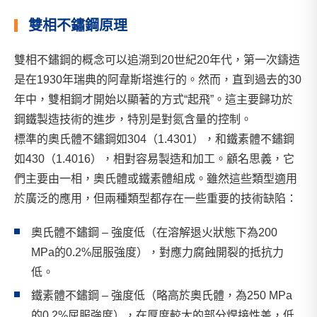
雙相不鏽鋼原理
雙相不鏽鋼的概念可以追溯到20世紀20年代，第一次鑄造
是在1930年瑞典的阿韋斯塔進行的。然而，直到過去的30
年中，雙相鋼才開始以顯著的方式“起飛”。這主要歸功於
鋼鐵製造技術的進步，特別是對氮含量的控制。
標準的奧氏體不鏽鋼如304（1.4301），和鐵素體不鏽鋼
如430（1.4016），相對容易製造和加工。顧名思義，它
們主要由一相，奧氏體或鐵素體組成。雖然這些類型適用
於廣泛的應用，但兩種類型都存在一些重要的技術缺陷：
奧氏體不鏽鋼 – 強度低（在溶解退火狀態下為200
MPa的0.2%屈服強度），對應力腐蝕開裂的抵抗力
低。
鐵素體不鏽鋼 – 強度低（略高於奧氏體，為250 MPa
的0.2%屈服強度），在厚度較大的部分焊接性差，低