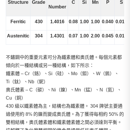
Structure
Grade
C
Si
Mn
P
S
Number
Ferritic
430
1.4016
0.08
1.00
1.00
0.040
0.015
Austenitic
304
1.4301
0.07
1.00
2.00
0.045
0.015
不鏽鋼中的重要元素可分為鐵素體和奧氏體。每個元素都
傾向於一種結構或另一種結構，如下所示：
鐵素體 – Cr（鉻）、Si（硅）、Mo（鉬）、W（鎢）、
Ti（鈦）、Nb（鈮）
奧氏體素 – C（碳）、Ni（鎳）、Mn（錳）、N（氮）、
Cu（銅）
430 級以鐵素體為主，結構也為鐵素體。 304 牌號主要通
過使用約 8% 的鎳而變成奧氏體。為了獲得每相約 50% 的
雙相結構，奧氏體素體和鐵素體素體之間必須達到平衡。