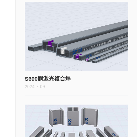
S690鋼激光複合焊
2024-7-09