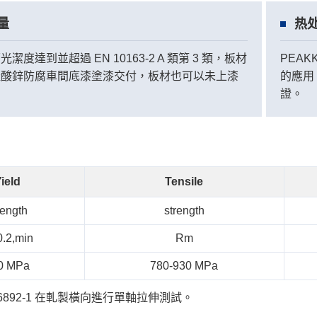
量
热
潔度達到並超過 EN 10163-2 A 類第 3 類，板材
PEAK
硅酸鋅防腐車間底漆塗漆交付，板材也可以未上漆
的應用
證。
ield
Tensile
rength
strength
.2,min
Rm
0 MPa
780-930 MPa
O 6892-1 在軋製橫向進行單軸拉伸測試。