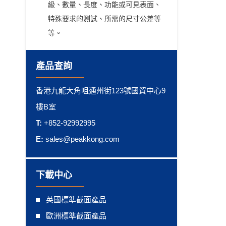
級、數量、長度、功能或可見表面、
特殊要求的測試、所需的尺寸公差等
等。
產品查詢
香港九龍大角咀通州街123號國貿中心9
樓B室
T:
+852-92992995
E:
sales@peakkong.com
下載中心
英國標準截面產品
歐洲標準截面產品