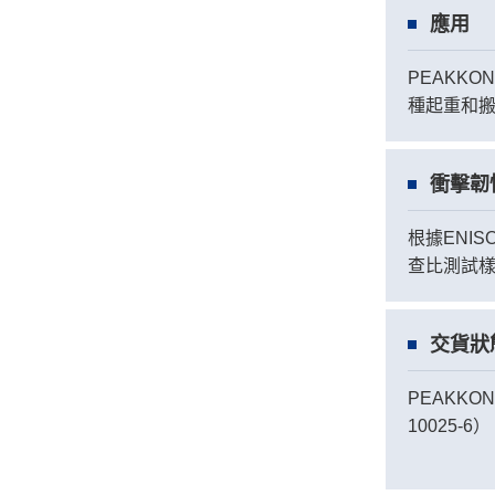
應用
PEAKK
種起重和
衝擊韌
根據ENI
查比測試
交貨狀
PEAKKON
10025