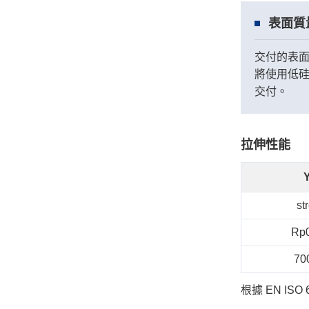
表面質
交付的表面光
將使用低
交付。
拉伸性能
Y
st
Rp0
70
根據 EN IS