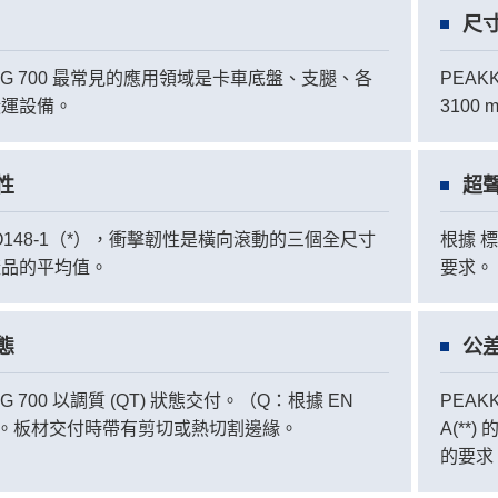
尺
ONG 700 最常見的應用領域是卡車底盤、支腿、各
PEAKK
搬運設備。
3100
性
超
SO148-1（*），衝擊韌性是橫向滾動的三個全尺寸
根據 標
樣品的平均值。
要求。
態
公
G 700 以調質 (QT) 狀態交付。（Q：根據 EN
PEAK
-6）。板材交付時帶有剪切或熱切割邊緣。
A(**
的要求。